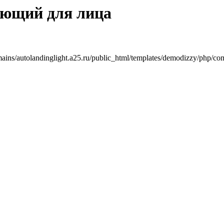
ающий для лица
mains/autolandinglight.a25.ru/public_html/templates/demodizzy/php/co