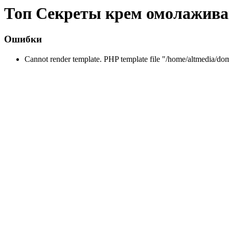
Топ Секреты крем омолажив
Ошибки
Cannot render template. PHP template file "/home/altmedia/do