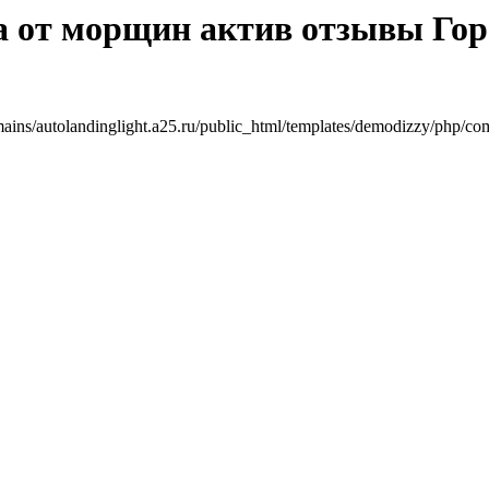
а от морщин актив отзывы Гор
mains/autolandinglight.a25.ru/public_html/templates/demodizzy/php/co