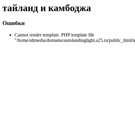
тайланд и камбоджа
Ошибки
Cannot render template. PHP template file
"/home/altmedia/domains/autolandinglight.a25.ru/public_html