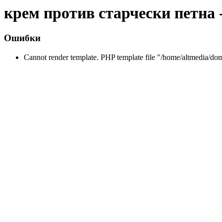
крем против старчески петна 
Ошибки
Cannot render template. PHP template file "/home/altmedia/do