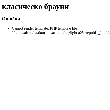
класическо брауни
Ошибки
Cannot render template. PHP template file
"/home/altmedia/domains/autolandinglight.a25.ru/public_html