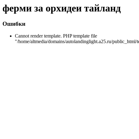
ферми за орхидеи тайланд
Ошибки
Cannot render template. PHP template file
"/home/altmedia/domains/autolandinglight.a25.ru/public_html