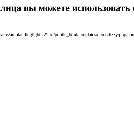
я лица вы можете использовать 
mains/autolandinglight.a25.ru/public_html/templates/demodizzy/php/co