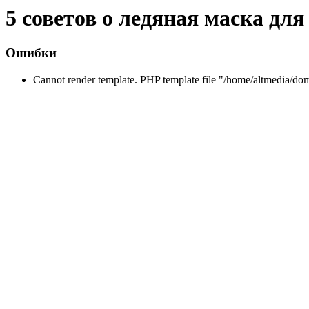
5 советов о ледяная маска дл
Ошибки
Cannot render template. PHP template file "/home/altmedia/do